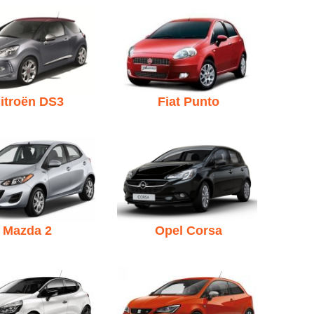
itroën DS3
Fiat Punto
Mazda 2
Opel Corsa