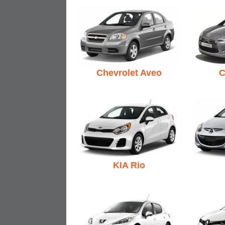
Chevrolet Aveo
C
KIA Rio