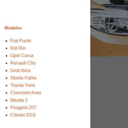
Modelos
Fiat Punto
KIA Rio
Opel Corsa
Renault Clio
Seat Ibiza
Skoda Fabia
Toyota Yaris
Chevrolet Aveo
Mazda 2
Peugeot 207
Citroën DS3