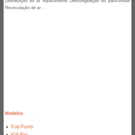
Distribuição do ar Aquecimento Descongelação do pára-brisas
Recirculação de ar ...
Modelos
Fiat Punto
KIA Rio