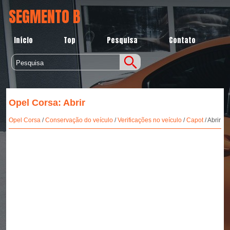
SEGMENTO B
Início
Top
Pesquisa
Contato
Opel Corsa: Abrir
Opel Corsa
/
Conservação do veículo
/
Verificações no veículo
/
Capot
/ Abrir