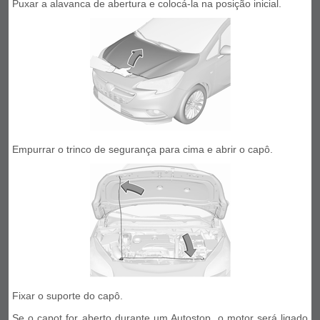
Puxar a alavanca de abertura e colocá-la na posição inicial.
Empurrar o trinco de segurança para cima e abrir o capô.
Fixar o suporte do capô.
Se o capot for aberto durante um Autostop, o motor será ligado