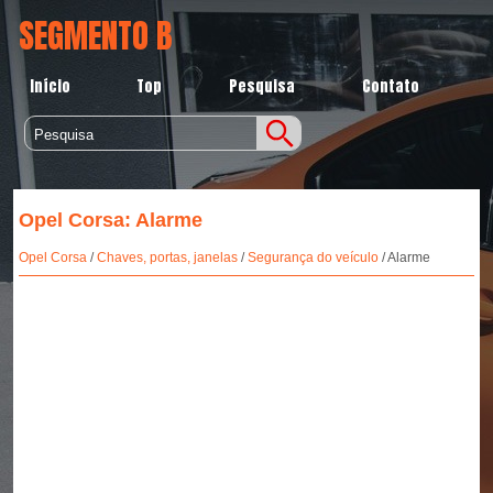
SEGMENTO B
Início
Top
Pesquisa
Contato
Opel Corsa: Alarme
Opel Corsa
/
Chaves, portas, janelas
/
Segurança do veículo
/ Alarme