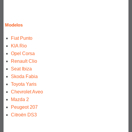
Modelos
Fiat Punto
KIA Rio
Opel Corsa
Renault Clio
Seat Ibiza
Skoda Fabia
Toyota Yaris
Chevrolet Aveo
Mazda 2
Peugeot 207
Citroën DS3