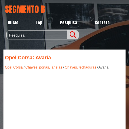
SEGMENTO B
Início
Top
Pesquisa
Contato
Opel Corsa: Avaria
Opel Corsa
/
Chaves, portas, janelas
/
Chaves, fechaduras
/ Avaria