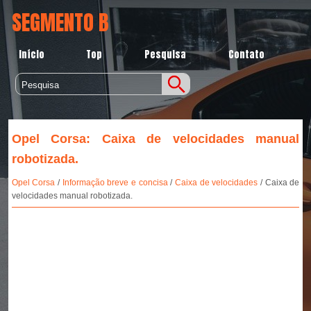
SEGMENTO B
Início
Top
Pesquisa
Contato
Opel Corsa: Caixa de velocidades manual
robotizada.
Opel Corsa
/
Informação breve e concisa
/
Caixa de velocidades
/ Caixa de
velocidades manual robotizada.