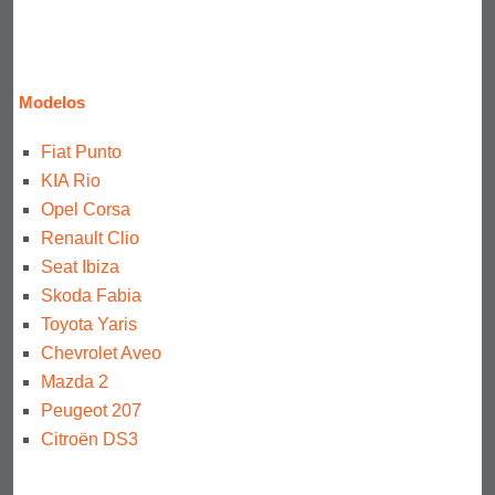
Modelos
Fiat Punto
KIA Rio
Opel Corsa
Renault Clio
Seat Ibiza
Skoda Fabia
Toyota Yaris
Chevrolet Aveo
Mazda 2
Peugeot 207
Citroën DS3