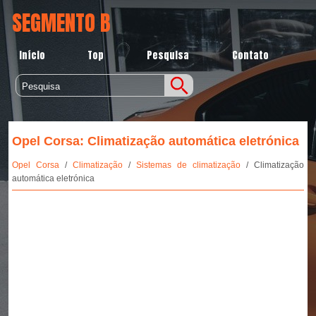
SEGMENTO B
Início
Top
Pesquisa
Contato
Opel Corsa: Climatização automática eletrónica
Opel Corsa
/
Climatização
/
Sistemas de climatização
/ Climatização
automática eletrónica