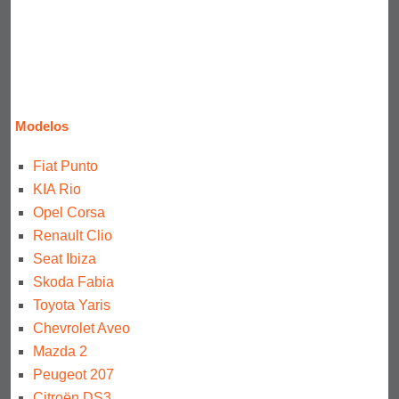
Modelos
Fiat Punto
KIA Rio
Opel Corsa
Renault Clio
Seat Ibiza
Skoda Fabia
Toyota Yaris
Chevrolet Aveo
Mazda 2
Peugeot 207
Citroën DS3