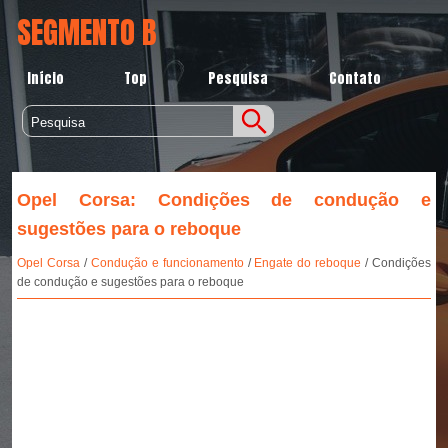
SEGMENTO B
Início
Top
Pesquisa
Contato
Opel Corsa: Condições de condução e
sugestões para o reboque
Opel Corsa
/
Condução e funcionamento
/
Engate do reboque
/ Condições
de condução e sugestões para o reboque