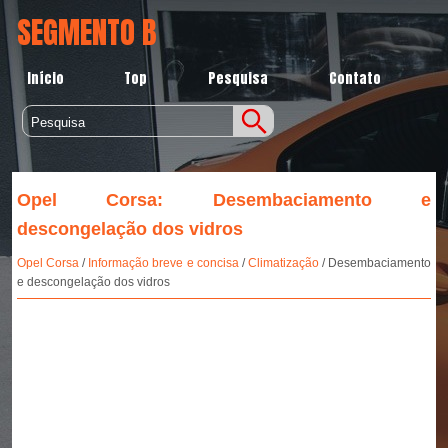
SEGMENTO B
Início
Top
Pesquisa
Contato
Opel Corsa: Desembaciamento e
descongelação dos vidros
Opel Corsa
/
Informação breve e concisa
/
Climatização
/ Desembaciamento
e descongelação dos vidros