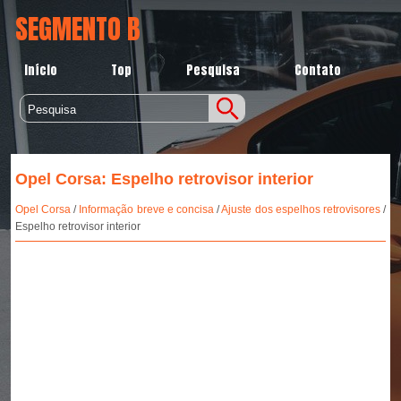
SEGMENTO B
Início
Top
Pesquisa
Contato
Opel Corsa: Espelho retrovisor interior
Opel Corsa
/
Informação breve e concisa
/
Ajuste dos espelhos retrovisores
/
Espelho retrovisor interior