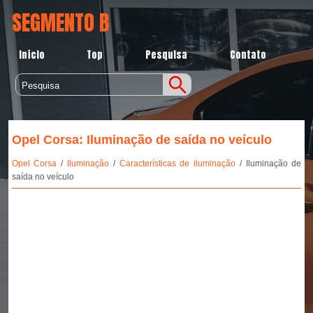
SEGMENTO B
Início
Top
Pesquisa
Contato
Opel Corsa: Iluminação de saída no veículo
Opel Corsa
/
Iluminação
/
Características de iluminação
/ Iluminação de
saída no veículo