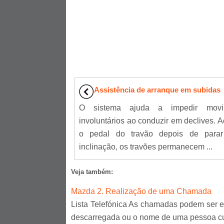
Assistência de arranque em subidas
O sistema ajuda a impedir movi
involuntários ao conduzir em declives. A
o pedal do travão depois de para
inclinação, os travões permanecem ...
Veja também:
Mazda 2. Realização de uma Chamada
Lista Telefónica As chamadas podem ser ef
descarregada ou o nome de uma pessoa cujo