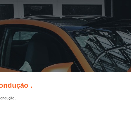
condução .
condução .