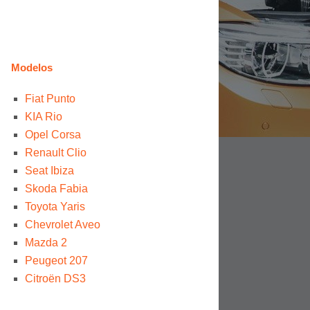
Modelos
Fiat Punto
KIA Rio
Opel Corsa
Renault Clio
Seat Ibiza
Skoda Fabia
Toyota Yaris
Chevrolet Aveo
Mazda 2
Peugeot 207
Citroën DS3