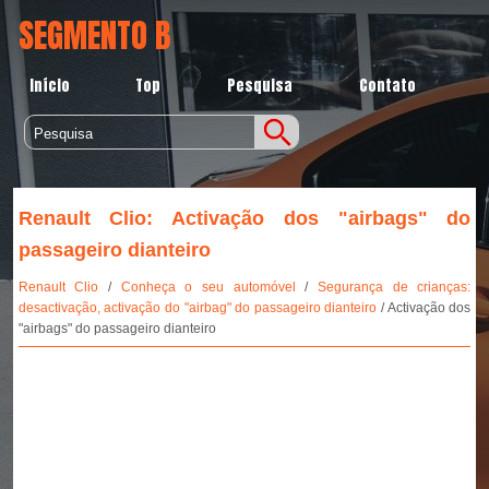
SEGMENTO B
Início
Top
Pesquisa
Contato
Renault Clio: Activação dos "airbags" do
passageiro dianteiro
Renault Clio
/
Conheça o seu automóvel
/
Segurança de crianças:
desactivação, activação do "airbag" do passageiro dianteiro
/ Activação dos
"airbags" do passageiro dianteiro