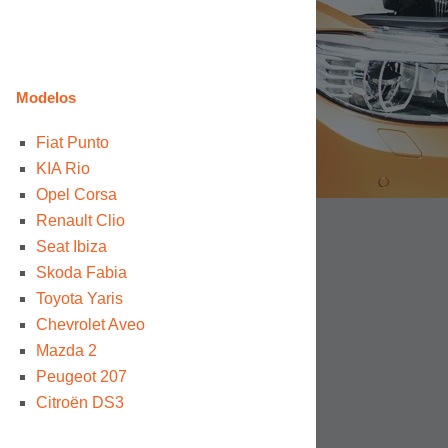
Modelos
Fiat Punto
KIA Rio
Opel Corsa
Renault Clio
Seat Ibiza
Skoda Fabia
Toyota Yaris
Chevrolet Aveo
Mazda 2
Peugeot 207
Citroën DS3