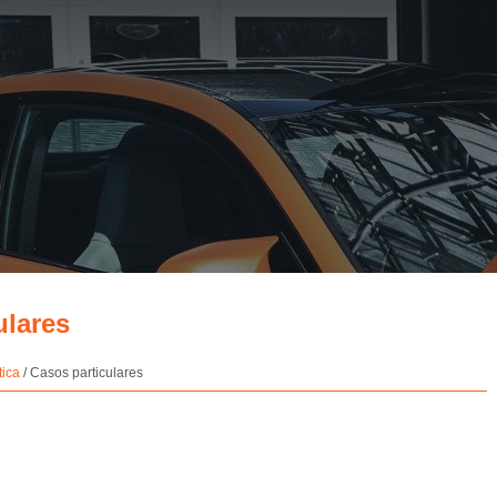
ulares
tica
/ Casos particulares