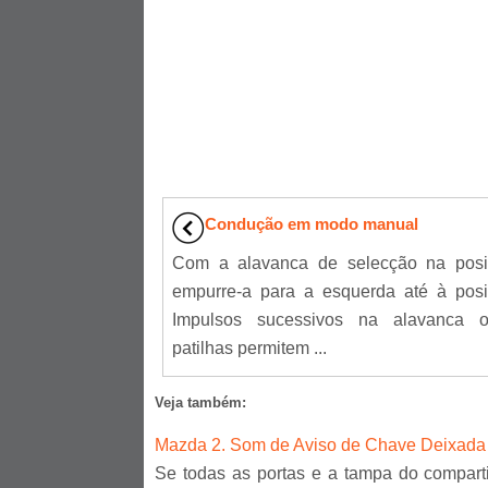
Condução em modo manual
Com a alavanca de selecção na posi
empurre-a para a esquerda até à pos
Impulsos sucessivos na alavanca 
patilhas permitem ...
Veja também:
Mazda 2. Som de Aviso de Chave Deixada 
Se todas as portas e a tampa do compart