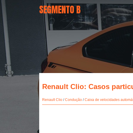
SEGMENTO B
Renault Clio: Casos partic
Renault Clio
/
Condução
/
Caixa de velocidades automá