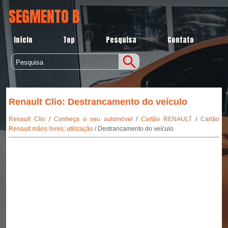
SEGMENTO B
Início
Top
Pesquisa
Contato
Renault Clio: Destrancamento do veículo
Renault Clio
/
Conheça o seu automóvel
/
Cartão RENAULT
/
Cartão
Renault mãos livres: utilização
/ Destrancamento do veículo