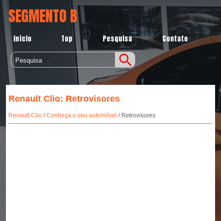
SEGMENTO B
Início
Top
Pesquisa
Contato
Renault Clio: Retrovisores
Renault Clio
/
Conheça o seu automóvel
/ Retrovisores