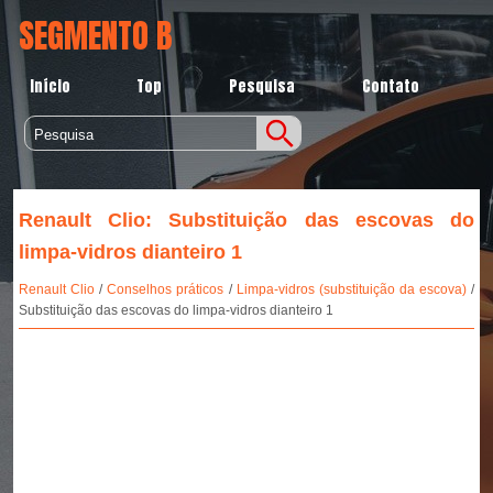
SEGMENTO B
Início
Top
Pesquisa
Contato
Renault Clio: Substituição das escovas do
limpa-vidros dianteiro 1
Renault Clio
/
Conselhos práticos
/
Limpa-vidros (substituição da escova)
/
Substituição das escovas do limpa-vidros dianteiro 1