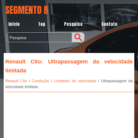
SEGMENTO B
Início
Top
Pesquisa
Contato
Renault Clio: Ultrapassagem da velocidade
limitada
Renault Clio
/
Condução
/
Limitador de velocidade
/ Ultrapassagem da
velocidade limitada