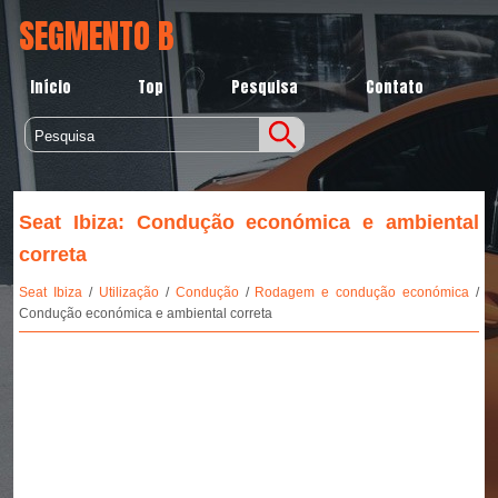
SEGMENTO B
Início
Top
Pesquisa
Contato
Seat Ibiza: Condução económica e ambiental
correta
Seat Ibiza
/
Utilização
/
Condução
/
Rodagem e condução económica
/
Condução económica e ambiental correta