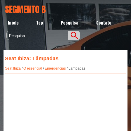
SEGMENTO B
Início
Top
Pesquisa
Contato
Seat Ibiza: Lâmpadas
Seat Ibiza
/
O essencial
/
Emergências
/ Lâmpadas