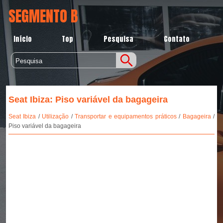
SEGMENTO B
Início
Top
Pesquisa
Contato
Seat Ibiza: Piso variável da bagageira
Seat Ibiza
/
Utilização
/
Transportar e equipamentos práticos
/
Bagageira
/
Piso variável da bagageira