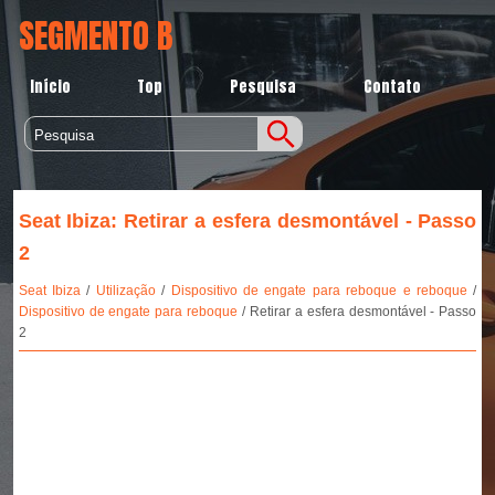
SEGMENTO B
Início
Top
Pesquisa
Contato
Seat Ibiza: Retirar a esfera desmontável - Passo
2
Seat Ibiza
/
Utilização
/
Dispositivo de engate para reboque e reboque
/
Dispositivo de engate para reboque
/ Retirar a esfera desmontável - Passo
2