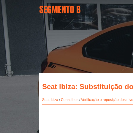
SEGMENTO B
Seat Ibiza: Substituição d
Seat Ibiza
/
Conselhos
/
Verificação e reposição dos níve