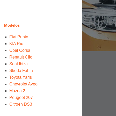
Modelos
Fiat Punto
KIA Rio
Opel Corsa
Renault Clio
Seat Ibiza
Skoda Fabia
Toyota Yaris
Chevrolet Aveo
Mazda 2
Peugeot 207
Citroën DS3