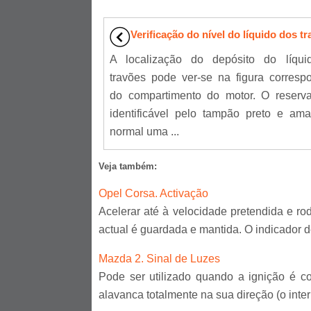
Verificação do nível do líquido dos t
A localização do depósito do líqui
travões pode ver-se na figura corresp
do compartimento do motor. O reserva
identificável pelo tampão preto e ama
normal uma ...
Veja também:
Opel Corsa. Activação
Acelerar até à velocidade pretendida e r
actual é guardada e mantida. O indicador de 
Mazda 2. Sinal de Luzes
Pode ser utilizado quando a ignição é c
alavanca totalmente na sua direção (o interr