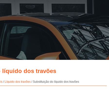
o líquido dos travões
is
/
Líquido dos travões
/ Substituição do líquido dos travões