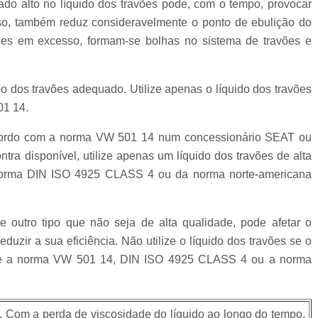
do alto no líquido dos travões pode, com o tempo, provocar
sso, também reduz consideravelmente o ponto de ebulição do
avões em excesso, formam-se bolhas no sistema de travões e
ido dos travões adequado. Utilize apenas o líquido dos travões
1 14.
 acordo com a norma VW 501 14 num concessionário SEAT ou
tra disponível, utilize apenas um líquido dos travões de alta
 norma DIN ISO 4925 CLASS 4 ou da norma norte-americana
de outro tipo que não seja de alta qualidade, pode afetar o
uzir a sua eficiência. Não utilize o líquido dos travões se o
pre a norma VW 501 14, DIN ISO 4925 CLASS 4 ou a norma
o. Com a perda de viscosidade do líquido ao longo do tempo,