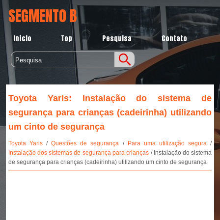
SEGMENTO B
Início
Top
Pesquisa
Contato
Toyota Yaris: Instalação do sistema de
segurança para crianças (cadeirinha) utilizando
um cinto de segurança
Toyota Yaris
/
Questões de segurança
/
Para uma utilização segura
/
Instalação dos sistemas de segurança para crianças
/ Instalação do sistema
de segurança para crianças (cadeirinha) utilizando um cinto de segurança