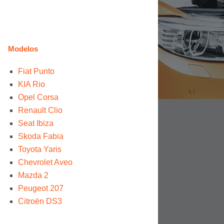
Modelos
Fiat Punto
KIA Rio
Opel Corsa
Renault Clio
Seat Ibiza
Skoda Fabia
Toyota Yaris
Chevrolet Aveo
Mazda 2
Peugeot 207
Citroën DS3