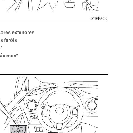
sores exteriores
s faróis
o*
Máximos*