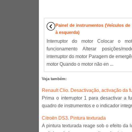
Painel de instrumentos (Veículos de
à esquerda)
Interruptor do motor Colocar o mo
funcionamento Alterar posições/mo
interruptor do motor Paragem de emergê
motor Quando o motor não en ...
Veja também:
Renault Clio. Desactivação, activação da 
Prima o interruptor 1 para desactivar a
quadro de instrumentos e o indicador integr
Citroën DS3. Pintura texturada
A pintura texturada reage sob o efeito da