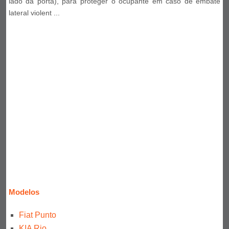
lado da porta), para proteger o ocupante em caso de embate
lateral violent ...
Modelos
Fiat Punto
KIA Rio