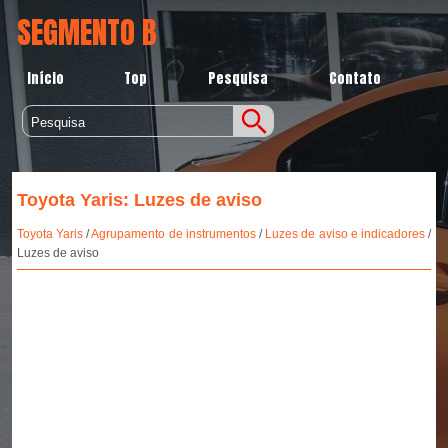
SEGMENTO B
Início
Top
Pesquisa
Contato
Toyota Yaris: Luzes de aviso
Toyota Yaris
/
Agrupamento de instrumentos
/
Luzes de aviso e indicadores
/
Luzes de aviso