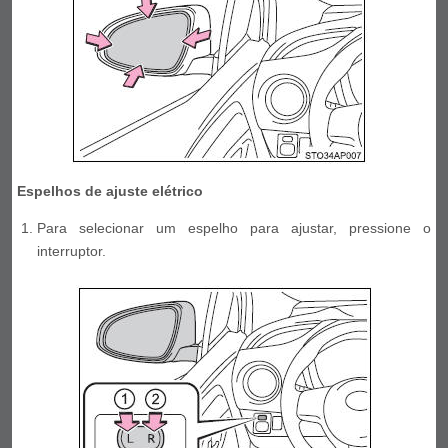
Espelhos de ajuste elétrico
Para selecionar um espelho para ajustar, pressione o
interruptor.