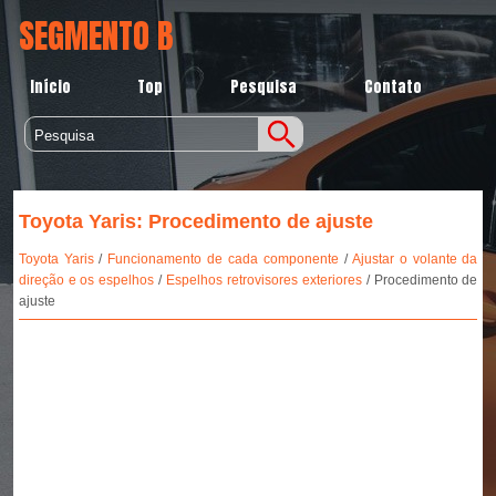
SEGMENTO B
Início
Top
Pesquisa
Contato
Toyota Yaris: Procedimento de ajuste
Toyota Yaris
/
Funcionamento de cada componente
/
Ajustar o volante da
direção e os espelhos
/
Espelhos retrovisores exteriores
/ Procedimento de
ajuste