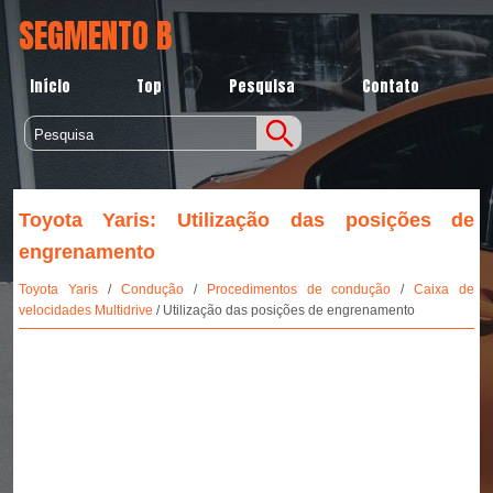
SEGMENTO B
Início
Top
Pesquisa
Contato
Toyota Yaris: Utilização das posições de
engrenamento
Toyota Yaris
/
Condução
/
Procedimentos de condução
/
Caixa de
velocidades Multidrive
/ Utilização das posições de engrenamento