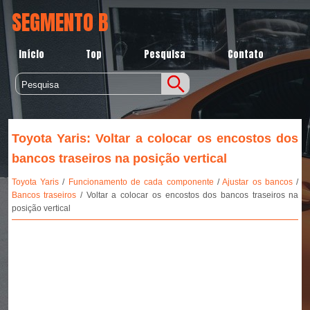
SEGMENTO B
Início
Top
Pesquisa
Contato
Toyota Yaris: Voltar a colocar os encostos dos
bancos traseiros na posição vertical
Toyota Yaris
/
Funcionamento de cada componente
/
Ajustar os bancos
/
Bancos traseiros
/ Voltar a colocar os encostos dos bancos traseiros na
posição vertical