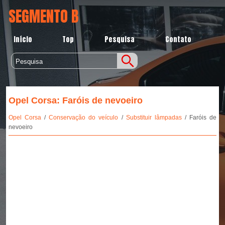
SEGMENTO B
Início
Top
Pesquisa
Contato
Opel Corsa: Faróis de nevoeiro
Opel Corsa
/
Conservação do veículo
/
Substituir lâmpadas
/ Faróis de
nevoeiro