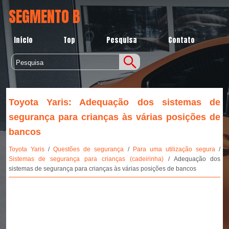
SEGMENTO B
Início
Top
Pesquisa
Contato
Toyota Yaris: Adequação dos sistemas de
segurança para crianças às várias posições de
bancos
Toyota Yaris
/
Questões de segurança
/
Para uma utilização segura
/
Sistemas de segurança para crianças (cadeirinha)
/ Adequação dos
sistemas de segurança para crianças às várias posições de bancos