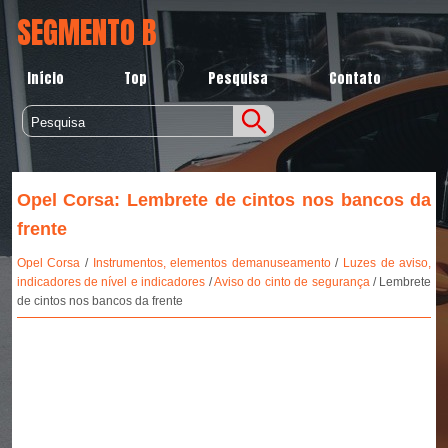
SEGMENTO B
Início
Top
Pesquisa
Contato
Opel Corsa: Lembrete de cintos nos bancos da
frente
Opel Corsa
/
Instrumentos, elementos demanuseamento
/
Luzes de aviso,
indicadores de nível e indicadores
/
Aviso do cinto de segurança
/ Lembrete
de cintos nos bancos da frente