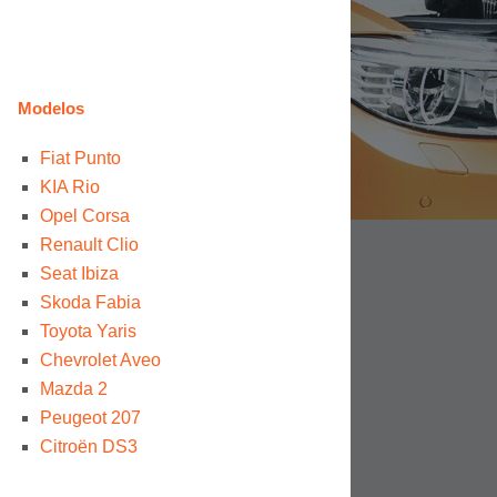
Modelos
Fiat Punto
KIA Rio
Opel Corsa
Renault Clio
Seat Ibiza
Skoda Fabia
Toyota Yaris
Chevrolet Aveo
Mazda 2
Peugeot 207
Citroën DS3