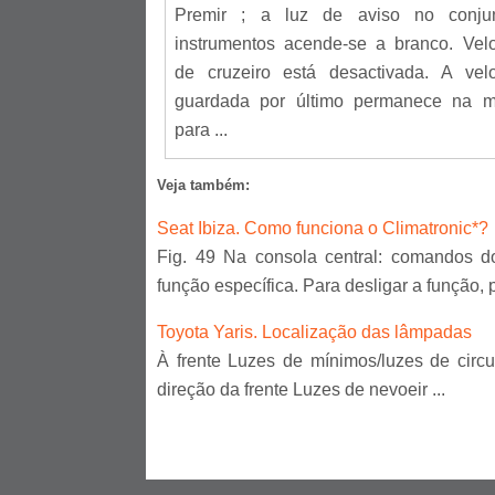
Premir ; a luz de aviso no conju
instrumentos acende-se a branco. Vel
de cruzeiro está desactivada. A vel
guardada por último permanece na m
para ...
Veja também:
Seat Ibiza. Como funciona o Climatronic*?
Fig. 49 Na consola central: comandos do
função específica. Para desligar a função,
Toyota Yaris. Localização das lâmpadas
À frente Luzes de mínimos/luzes de circ
direção da frente Luzes de nevoeir ...