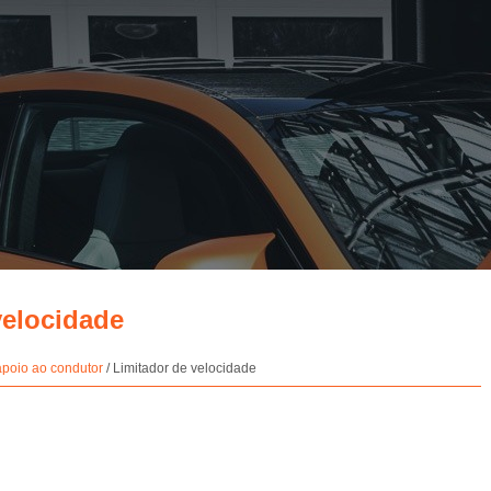
velocidade
apoio ao condutor
/ Limitador de velocidade