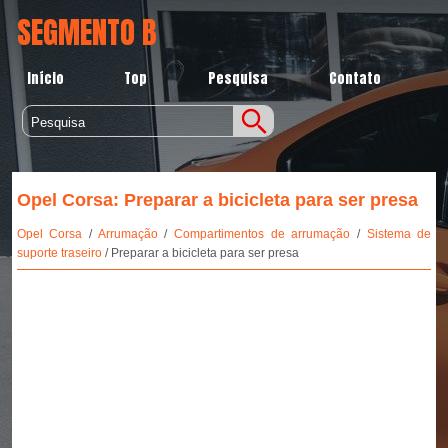
SEGMENTO B
Início
Top
Pesquisa
Contato
Opel Corsa: Preparar a bicicleta para ser presa
Opel Corsa
/
Arrumação
/
Compartimentos de arrumação
/
Sistema de
suporte traseiro
/ Preparar a bicicleta para ser presa