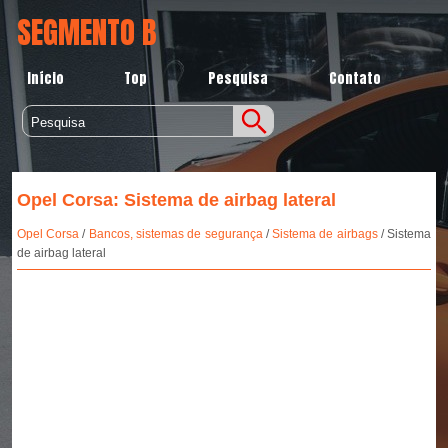
SEGMENTO B
Início
Top
Pesquisa
Contato
Opel Corsa: Sistema de airbag lateral
Opel Corsa
/
Bancos, sistemas de segurança
/
Sistema de airbags
/ Sistema
de airbag lateral