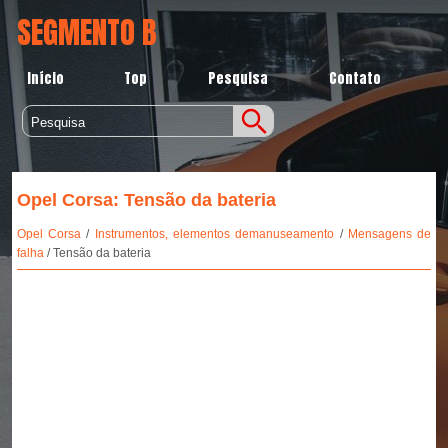
SEGMENTO B
Início
Top
Pesquisa
Contato
Opel Corsa: Tensão da bateria
Opel Corsa
/
Instrumentos, elementos demanuseamento
/
Mensagens de
falha
/ Tensão da bateria