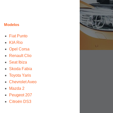
Modelos
Fiat Punto
KIA Rio
Opel Corsa
Renault Clio
Seat Ibiza
Skoda Fabia
Toyota Yaris
Chevrolet Aveo
Mazda 2
Peugeot 207
Citroën DS3