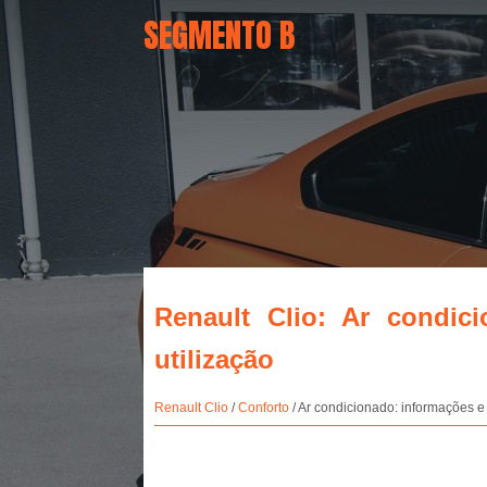
SEGMENTO B
Renault Clio: Ar condic
utilização
Renault Clio
/
Conforto
/ Ar condicionado: informações e