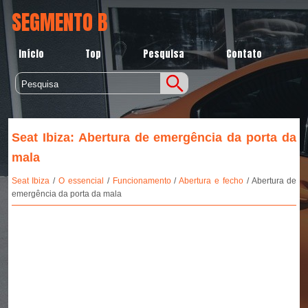
SEGMENTO B
Início
Top
Pesquisa
Contato
Seat Ibiza: Abertura de emergência da porta da
mala
Seat Ibiza
/
O essencial
/
Funcionamento
/
Abertura e fecho
/ Abertura de
emergência da porta da mala