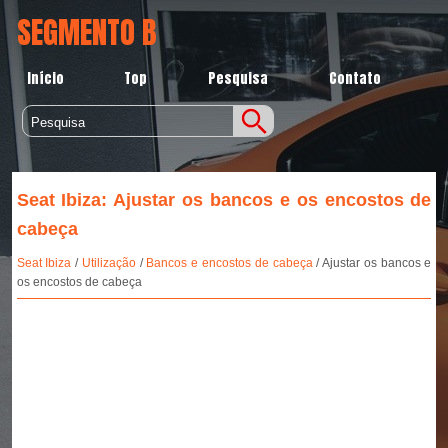
SEGMENTO B
Início
Top
Pesquisa
Contato
Seat Ibiza: Ajustar os bancos e os encostos de
cabeça
Seat Ibiza
/
Utilização
/
Bancos e encostos de cabeça
/ Ajustar os bancos e
os encostos de cabeça