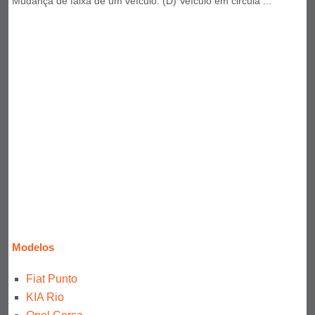
Mudança de faixa de um veículo. (D) Veículo em circula ...
Modelos
Fiat Punto
KIA Rio