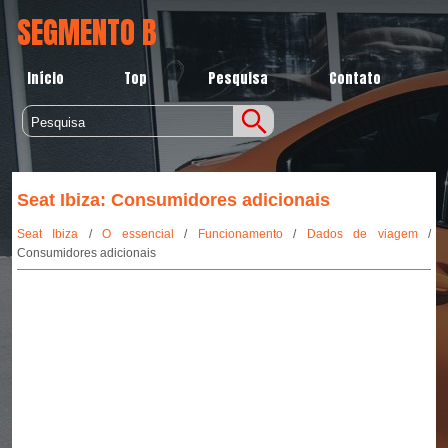
SEGMENTO B
Início
Top
Pesquisa
Contato
Seat Ibiza: Consumidores adicionais
Seat Ibiza
/
O essencial
/
Funcionamento
/
Dados de viagem
/
Consumidores adicionais