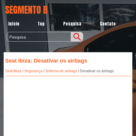
SEGMENTO B
Início
Top
Pesquisa
Contato
Seat Ibiza: Desativar os airbags
Seat Ibiza
/
Segurança
/
Sistema de airbags
/ Desativar os airbags