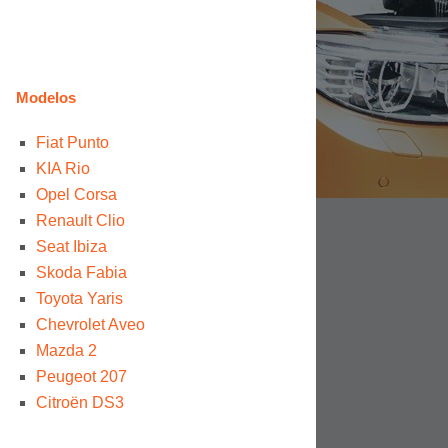
Modelos
Fiat Punto
KIA Rio
Opel Corsa
Renault Clio
Seat Ibiza
Skoda Fabia
Toyota Yaris
Chevrolet Aveo
Mazda 2
Peugeot 207
Citroën DS3