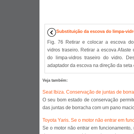
Substituição da escova do limpa-vid
Fig. 76 Retirar e colocar a escova do
vidros traseiro. Retirar a escova Afaste
do limpa-vidros traseiro do vidro. Des
adaptador da escova na direção da seta e 
Veja também:
Seat Ibiza. Conservação de juntas de borr
O seu bom estado de conservação permite
das juntas de borracha com um pano macio. 
Toyota Yaris. Se o motor não entrar em fu
Se o motor não entrar em funcionamento,