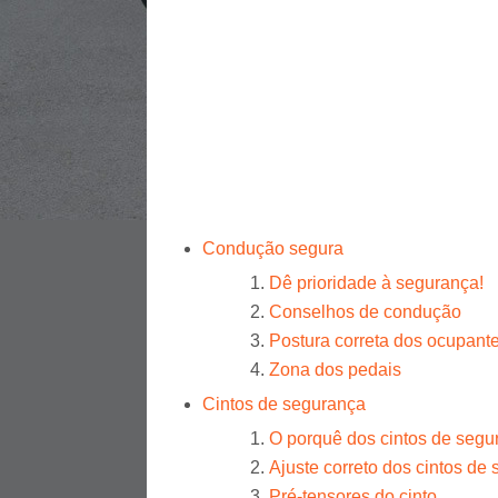
Condução segura
Dê prioridade à segurança!
Conselhos de condução
Postura correta dos ocupante
Zona dos pedais
Cintos de segurança
O porquê dos cintos de segu
Ajuste correto dos cintos de
Pré-tensores do cinto