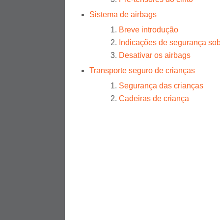
Sistema de airbags
Breve introdução
Indicações de segurança sob
Desativar os airbags
Transporte seguro de crianças
Segurança das crianças
Cadeiras de criança