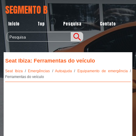
SEGMENTO B
Início
Top
Pesquisa
Contato
Seat Ibiza: Ferramentas do veículo
Seat Ibiza
/
Emergências
/
Autoajuda
/
Equipamento de emergência
/
Ferramentas do veículo