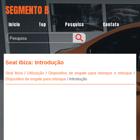
SEGMENTO B
Início
Top
Pesquisa
Contato
Seat Ibiza: Introdução
Seat Ibiza
/
Utilização
/
Dispositivo de engate para reboque e reboque
/
Dispositivo de engate para reboque
/ Introdução