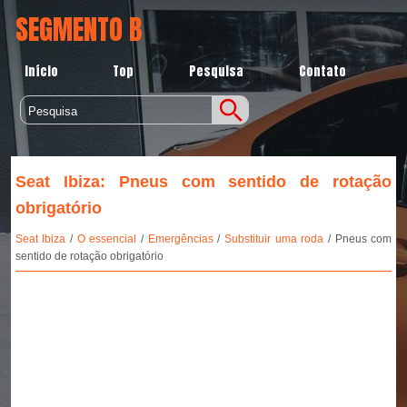
SEGMENTO B
Início
Top
Pesquisa
Contato
Seat Ibiza: Pneus com sentido de rotação
obrigatório
Seat Ibiza
/
O essencial
/
Emergências
/
Substituir uma roda
/ Pneus com
sentido de rotação obrigatório