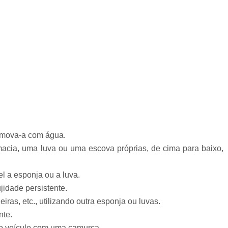
emova-a com água.
acia, uma luva ou uma escova próprias, de cima para baixo,
l a esponja ou a luva.
idade persistente.
ras, etc., utilizando outra esponja ou luvas.
nte.
do veículo com uma camurça.