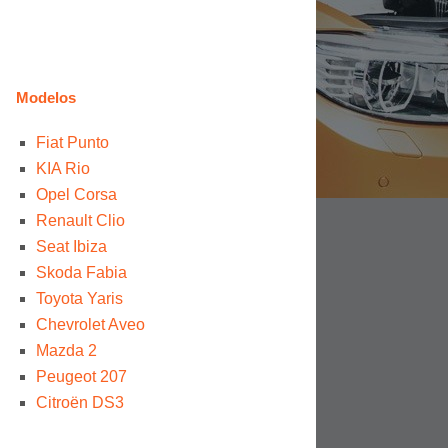
Modelos
Fiat Punto
KIA Rio
Opel Corsa
Renault Clio
Seat Ibiza
Skoda Fabia
Toyota Yaris
Chevrolet Aveo
Mazda 2
Peugeot 207
Citroën DS3