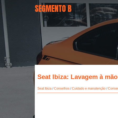
SEGMENTO B
Seat Ibiza: Lavagem à mão
Seat Ibiza
/
Conselhos
/
Cuidado e manutenção
/
Conser