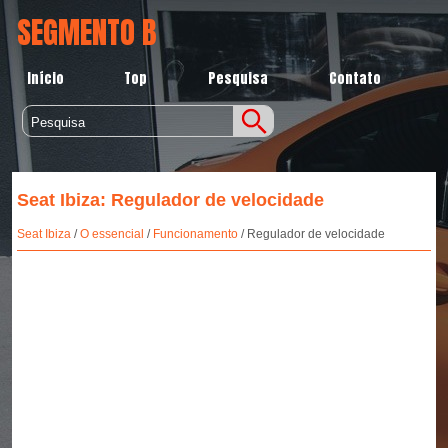
SEGMENTO B
Início
Top
Pesquisa
Contato
Seat Ibiza: Regulador de velocidade
Seat Ibiza
/
O essencial
/
Funcionamento
/ Regulador de velocidade