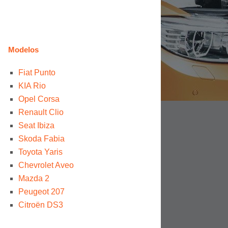
Modelos
Fiat Punto
KIA Rio
Opel Corsa
Renault Clio
Seat Ibiza
Skoda Fabia
Toyota Yaris
Chevrolet Aveo
Mazda 2
Peugeot 207
Citroën DS3