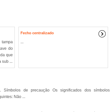
Fecho centralizado
a tampa
...
have do
nda que
 sub ...
e. Símbolos de precaução Os significados dos símbolos
uintes: Não ...