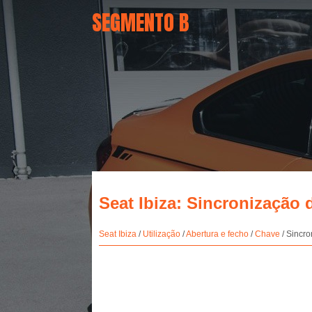
SEGMENTO B
Seat Ibiza: Sincronização
Seat Ibiza
/
Utilização
/
Abertura e fecho
/
Chave
/ Sincr