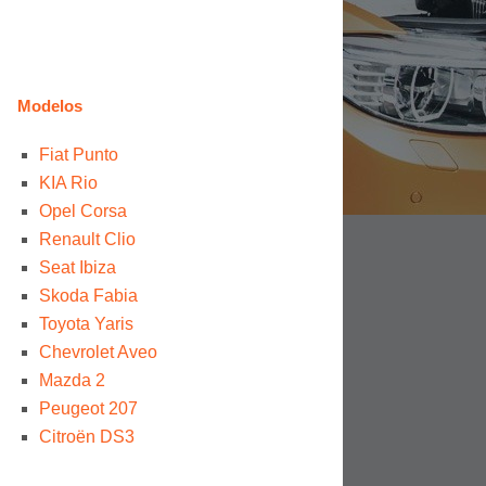
Modelos
Fiat Punto
KIA Rio
Opel Corsa
Renault Clio
Seat Ibiza
Skoda Fabia
Toyota Yaris
Chevrolet Aveo
Mazda 2
Peugeot 207
Citroën DS3