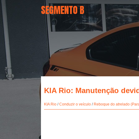
SEGMENTO B
KIA Rio: Manutenção devi
KIA Rio
/
Conduzir o veículo
/
Reboque do atrelado (Par