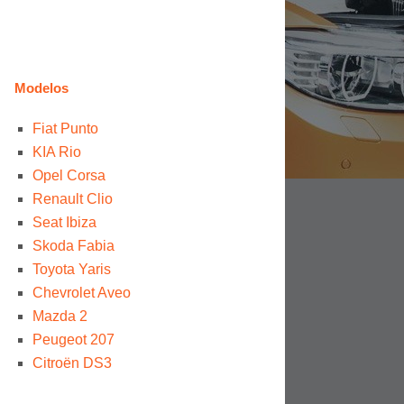
Modelos
Fiat Punto
KIA Rio
Opel Corsa
Renault Clio
Seat Ibiza
Skoda Fabia
Toyota Yaris
Chevrolet Aveo
Mazda 2
Peugeot 207
Citroën DS3