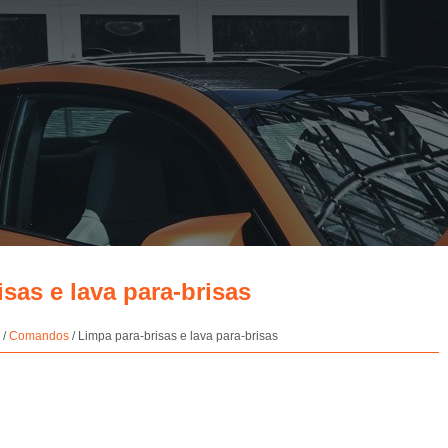
sas e lava para-brisas
/
Comandos
/ Limpa para-brisas e lava para-brisas