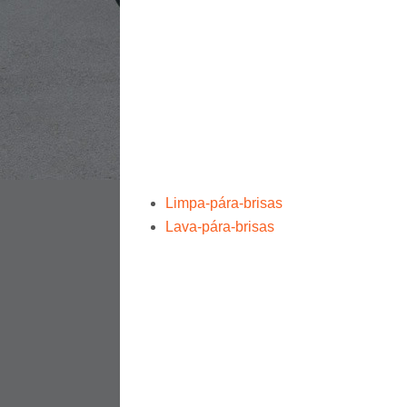
Limpa-pára-brisas
Lava-pára-brisas