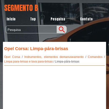
SEGMENTO B
Início
Top
Pesquisa
Contato
Opel Corsa: Limpa-pára-brisas
Opel Corsa
/
Instrumentos, elementos demanuseamento
/
Comandos
/
Limpa para-brisas e lava para-brisas
/ Limpa-pára-brisas